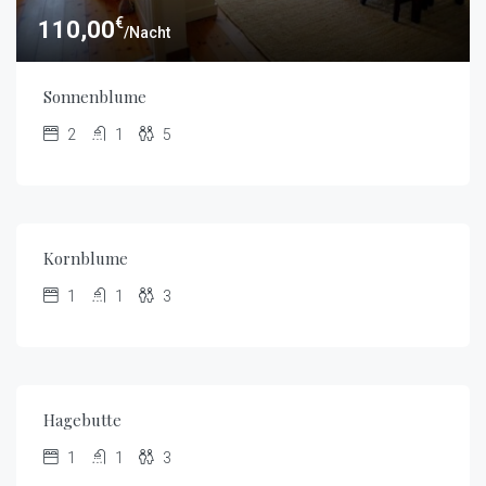
€
110,00
/Nacht
Sonnenblume
2
1
5
€
80,00
/Nacht
Kornblume
1
1
3
€
70,00
/Nacht
Hagebutte
1
1
3