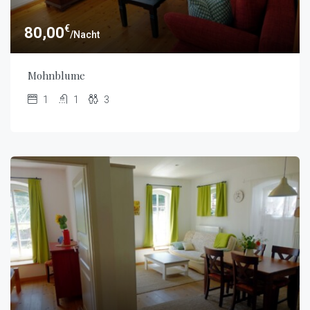
€
80,00
/Nacht
Mohnblume
1
1
3