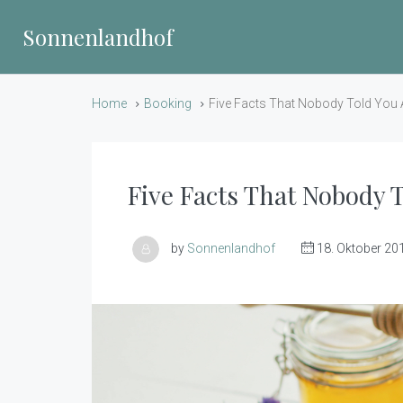
Sonnenlandhof
Home
Booking
Five Facts That Nobody Told You
Five Facts That Nobody 
by
Sonnenlandhof
18. Oktober 20