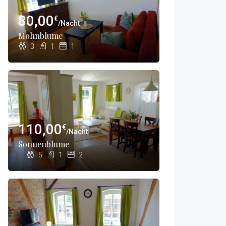
80,00
€
/Nacht
Mohnblume
3
1
1
110,00
€
/Nacht
Sonnenblume
5
1
2