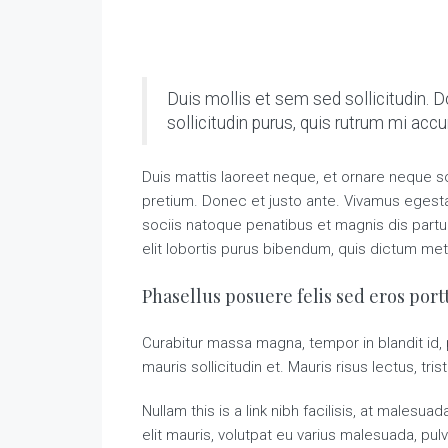
Duis mollis et sem sed sollicitudin. 
sollicitudin purus, quis rutrum mi ac
Duis mattis laoreet neque, et ornare neque so
pretium. Donec et justo ante. Vivamus eges
sociis natoque penatibus et magnis dis partur
elit lobortis purus bibendum, quis dictum met
Phasellus posuere felis sed eros portt
Curabitur massa magna, tempor in blandit id, p
mauris sollicitudin et. Mauris risus lectus, tris
Nullam this is a link nibh facilisis, at malesu
elit mauris, volutpat eu varius malesuada, pulvi