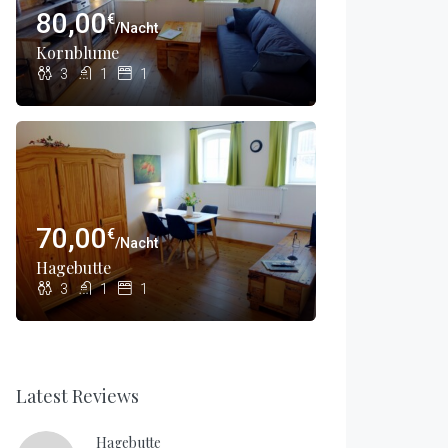
80,00
€
/Nacht
Kornblume
3
1
1
70,00
€
/Nacht
Hagebutte
3
1
1
Latest Reviews
Hagebutte