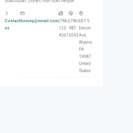
sollicitudin. Donec non odio neque.
Contact
homey@email.com
(786)
(786)
601 S
us
123
987
Devon
4567
6543
Ave,
Wayne,
PA
19087,
United
States