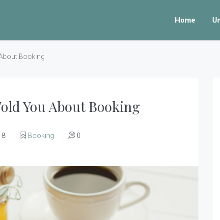
Home
U
 About Booking
Told You About Booking
18
Booking
0