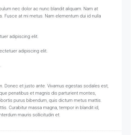
ibulum nec dolor ac nunc blandit aliquam. Nam at
is. Fusce at mi metus. Nam elementum dui id nulla
er adipiscing elit.
ctetuer adipiscing elit.
.
m. Donec et justo ante. Vivamus egestas sodales est,
ue penatibus et magnis dis parturient montes,
 lobortis purus bibendum, quis dictum metus mattis.
ttis. Curabitur massa magna, tempor in blandit id,
interdum mauris sollicitudin et.