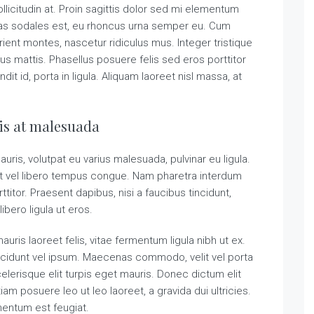
llicitudin at. Proin sagittis dolor sed mi elementum
tas sodales est, eu rhoncus urna semper eu. Cum
ient montes, nascetur ridiculus mus. Integer tristique
us mattis. Phasellus posuere felis sed eros porttitor
t id, porta in ligula. Aliquam laoreet nisl massa, at
sis at malesuada
auris, volutpat eu varius malesuada, pulvinar eu ligula.
rat vel libero tempus congue. Nam pharetra interdum
titor. Praesent dapibus, nisi a faucibus tincidunt,
bero ligula ut eros.
uris laoreet felis, vitae fermentum ligula nibh ut ex.
ncidunt vel ipsum. Maecenas commodo, velit vel porta
erisque elit turpis eget mauris. Donec dictum elit
tiam posuere leo ut leo laoreet, a gravida dui ultricies.
imentum est feugiat.