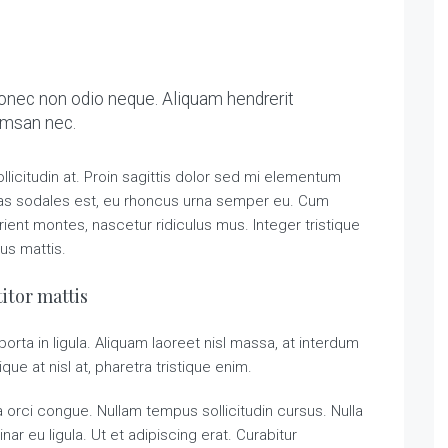
Donec non odio neque. Aliquam hendrerit
cumsan nec.
llicitudin at. Proin sagittis dolor sed mi elementum
tas sodales est, eu rhoncus urna semper eu. Cum
ient montes, nascetur ridiculus mus. Integer tristique
us mattis.
itor mattis
orta in ligula. Aliquam laoreet nisl massa, at interdum
tique at nisl at, pharetra tristique enim.
ada orci congue. Nullam tempus sollicitudin cursus. Nulla
nar eu ligula. Ut et adipiscing erat. Curabitur