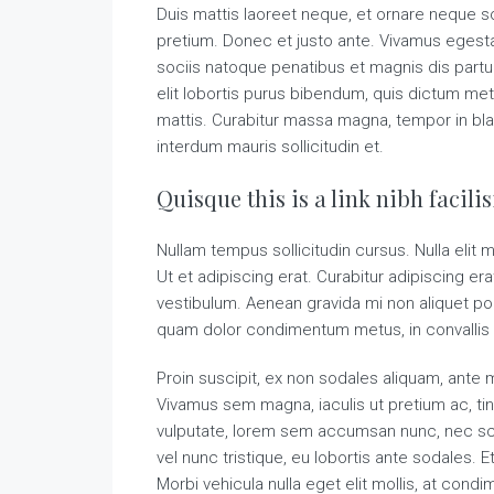
Duis mattis laoreet neque, et ornare neque so
pretium. Donec et justo ante. Vivamus eges
sociis natoque penatibus et magnis dis partur
elit lobortis purus bibendum, quis dictum met
mattis. Curabitur massa magna, tempor in blandi
interdum mauris sollicitudin et.
Quisque this is a link nibh facili
Nullam tempus sollicitudin cursus. Nulla elit m
Ut et adipiscing erat. Curabitur adipiscing e
vestibulum. Aenean gravida mi non aliquet port
quam dolor condimentum metus, in convallis li
Proin suscipit, ex non sodales aliquam, ante ma
Vivamus sem magna, iaculis ut pretium ac, ti
vulputate, lorem sem accumsan nunc, nec scel
vel nunc tristique, eu lobortis ante sodales. E
Morbi vehicula nulla eget elit mollis, at cond