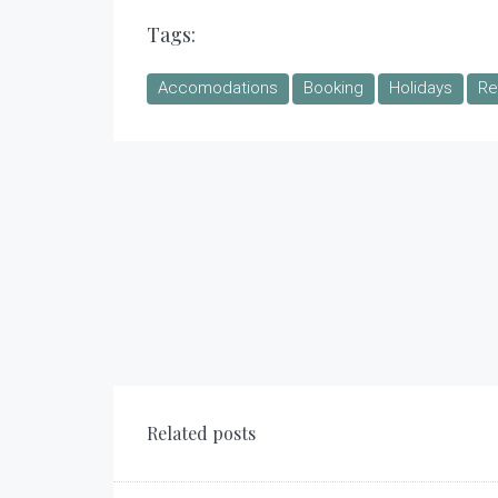
Tags:
Accomodations
Booking
Holidays
Re
Related posts